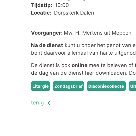
Tijdstip:
10:00
Locatie:
Dorpskerk Dalen
Voorganger:
Mw. H. Mertens uit Meppen
Na de dienst
kunt u onder het genot van ee
bent daarvoor allemaal van harte uitgenod
De dienst is ook
online
mee te beleven of
de dag van de dienst hier downloaden. D
Liturgie
Zondagsbrief
Diaconiecollecte
Ui
terug