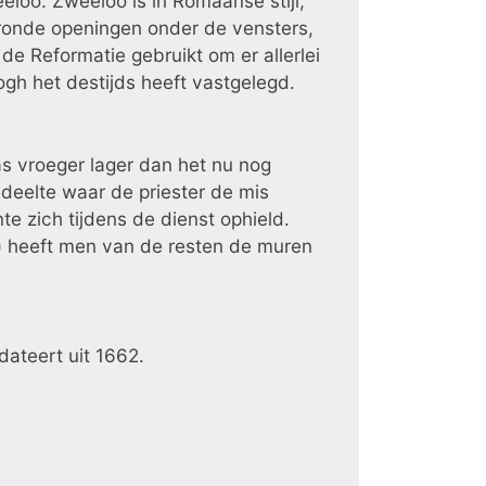
loo. Zweeloo is in Romaanse stijl,
fronde openingen onder de vensters,
de Reformatie gebruikt om er allerlei
ogh het destijds heeft vastgelegd.
as vroeger lager dan het nu nog
edeelte waar de priester de mis
e zich tijdens de dienst ophield.
id) heeft men van de resten de muren
dateert uit 1662.