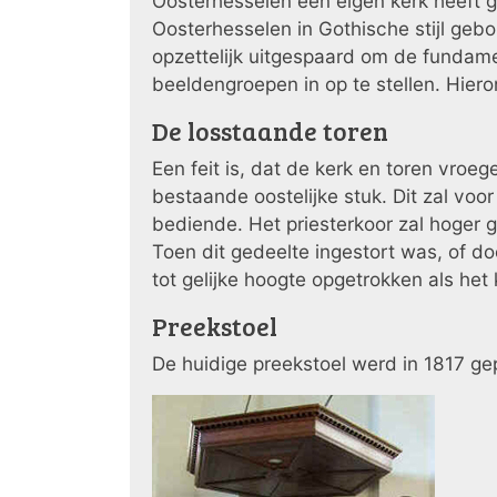
Oosterhesselen een eigen kerk heeft g
Oosterhesselen in Gothische stijl ge
opzettelijk uitgespaard om de fundamen
beeldengroepen in op te stellen. Hiero
De losstaande toren
Een feit is, dat de kerk en toren vro
bestaande oostelijke stuk. Dit zal voo
bediende. Het priesterkoor zal hoger 
Toen dit gedeelte ingestort was, of do
tot gelijke hoogte opgetrokken als he
Preekstoel
De huidige preekstoel werd in 1817 gepl