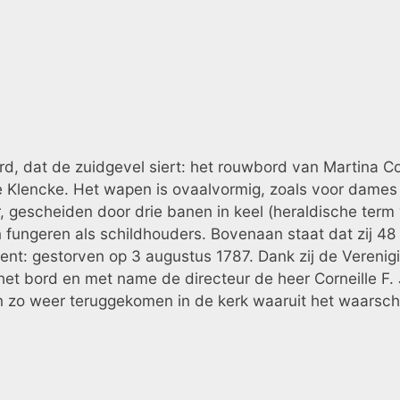
bord, dat de zuidgevel siert: het rouwbord van Martina C
e Klencke. Het wapen is ovaalvormig, zoals voor dames g
er, gescheiden door drie banen in keel (heraldische ter
n fungeren als schildhouders. Bovenaan staat dat zij 4
kent: gestorven op 3 augustus 1787. Dank zij de Vereni
 bord en met name de directeur de heer Corneille F. J
zo weer teruggekomen in de kerk waaruit het waarschijn