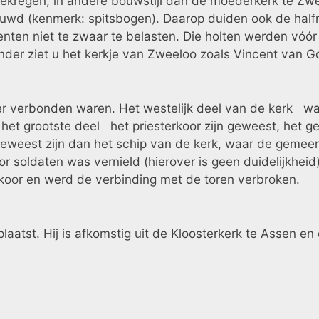
ekregen, in andere bouwstijl dan de moederkerk te Zwee
bouwd (kenmerk: spitsbogen). Daarop duiden ook de hal
ten niet te zwaar te belasten. Die holten werden vóór 
nder ziet u het kerkje van Zweeloo zoals Vincent van G
eger verbonden waren. Het westelijk deel van de kerk w
r het grootste deel het priesterkoor zijn geweest, het g
geweest zijn dan het schip van de kerk, waar de gemeent
or soldaten was vernield (hierover is geen duidelijkhe
t koor en werd de verbinding met de toren verbroken.
aatst. Hij is afkomstig uit de Kloosterkerk te Assen en 